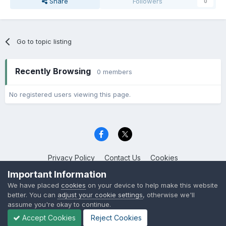
Share
Followers
0
Go to topic listing
Recently Browsing
0 members
No registered users viewing this page.
Privacy Policy
Contact Us
Cookies
Copyright © 2006 - 2022 PC Troubleshooting
Important Information
Powered by Invision Community
We have placed
cookies
on your device to help make this website
better. You can
adjust your cookie settings
, otherwise we'll
assume you're okay to continue.
Accept Cookies
Reject Cookies