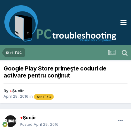
Stiri IT&C
Google Play Store primeşte coduri de
activare pentru conţinut
By
+
Şucăr
April 29, 2016
in
Stiri IT&C
+
Şucăr
Posted
April 29, 2016