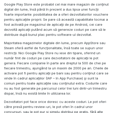
Google Play Store este probabil cel mai mare magazin de conţinut
digital din lume, însă până în prezent a dus lipsa unei funcţii
foarte importante: posibilitatea de a oferi dezvoltatorilor vouchere
pentru aplicaţiile proprii. Se pare că această capabilitate tocmai a
fost activată pe magazinul de aplicaţii de pe Android, cei care
dezvoltă aplicaţii putând acum să genereze coduri pe care să le
distribuie după bunul plac pentru software-ul dezvoltat.
Majoritatea magazinelor digitale din lume, precum AppStore sau
Steam oferă astfel de funcţionalitate, însă toate se supun unor
restricţii. Nici Google Play Store nu iese din tipare, oferind un
număr finit de coduri pe care dezvoltatorii de aplicaţii le pot
genera. Fiecare companie în parte are dreptul la 500 de chei pe
fiecare trimestru, ajungând la un maxim de 2000 pe an. Cheile de
activare pot fi pentru aplicaţii pe bani sau pentru conţinut care se
vinde în cadrul aplicaţiilor (IAP – In App Purchase) şi sunt la
comun pentru toate aplicaţiile sau conţinutul extra. Codurile care
nu au fost generate pe parcursul celor trei luni dintr-un trimestru
dispar, însă nu există limite în utilizarea lor.
Dezvoltatori pot face orice doresc cu aceste coduri. Le pot oferi
către presă pentru review-uri, le pot oferi în cadrul unor
concursuri, sau le pot pur si simplu distribui pe gratis, fără alte