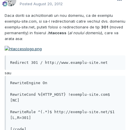
Posted
August 20, 2012
Daca doriti sa achizitionati un nou domeniu, ca de exemplu
exemplu-site.com
, si sa-l redirectionati catre vechiul dvs. domeniu
exemplu-site.net
, puteti folosi o redirectionare de tip
301
(moved
permanently) in fisierul
.htaccess
(
al noului domeniu
), care va
arata asa:
Redirect 301 / http://www.examplu-site.net
sau
RewriteEngine On
RewriteCond %{HTTP_HOST} !exemplu-site.com$ 
[NC]
RewriteRule ^(.*)$ http://exemplu-site.net/$1 
[L,R=301]
[/code]