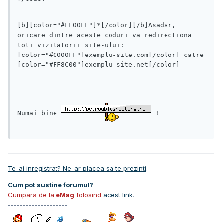
[b][color="#FF00FF"]*[/color][/b]Asadar, 
oricare dintre aceste coduri va redirectiona 
toti vizitatorii site-ului: 
[color="#0000FF"]exemplu-site.com[/color] catre 
[color="#FF8C00"]exemplu-site.net[/color]
Numai bine 
 !
Te-ai inregistrat? Ne-ar placea sa te prezinti
.
Cum pot sustine forumul?
Cumpara de la
eMag
folosind
acest link
.
--------------------