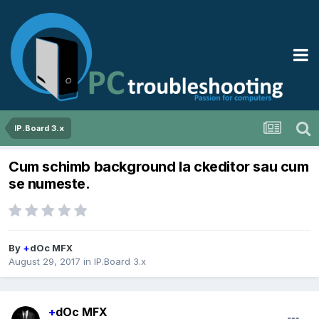
IP.Board 3.x
Cum schimb background la ckeditor sau cum
se numeste.
By
+
dOc MFX
August 29, 2017
in
IP.Board 3.x
+
dOc MFX