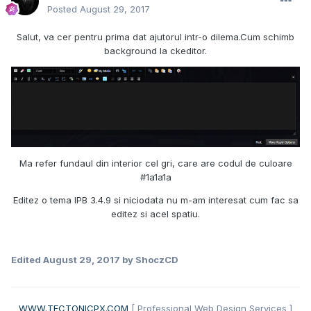
Posted
August 29, 2017
Salut, va cer pentru prima dat ajutorul intr-o dilema.Cum schimb
background la ckeditor.
Ma refer fundaul din interior cel gri, care are codul de culoare
#1a1a1a
Editez o tema IPB 3.4.9 si niciodata nu m-am interesat cum fac sa
editez si acel spatiu.
Edited
August 29, 2017
by ShoczCD
WWW.TECTONICPX.COM
[ Professional Web Design Services ]