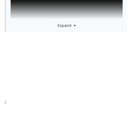
Expand
Ma refer fundaul din interior cel gri, care are codul de
culoare #1a1a1a
Editez o tema IPB 3.4.9 si niciodata nu m-am interesat cum
fac sa editez si acel spatiu.
/